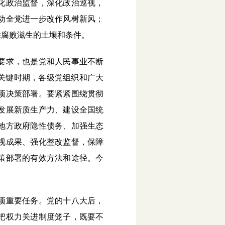
化政治监督，深化政治巡视，
动全党进一步改作风树新风；
除腐败滋生的土壤和条件。
要求，也是党和人民事业不断
关键时期，各级党组织和广大
项决策部署。要紧紧围绕贯彻
发展新质生产力、建设全国统
地方政府隐性债务、加强生态
视成果、强化整改监督，保障
策部署的有效方法和途径。今
项重要任务。党的十八大后，
把权力关进制度笼子，既要不