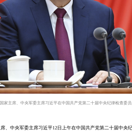
记、国家主席、中央军委主席习近平在中国共产党第二十届中央纪律检查委
、中央军委主席习近平12日上午在中国共产党第二十届中央纪