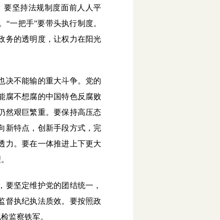
。要坚持法规制度面前人人平
“一把手”要带头执行制度。
政务的透明度，让权力在阳光
也决不能输的重大斗争。党的
能腐不想腐的中国特色反腐败
仍然艰巨繁重。要保持高压态
向新特点，创新手段方式，完
透力。要在一体推进上下更大
理。
，要坚定维护党的团结统一，
监督执纪执法质效。要按照政
纪检监察铁军。