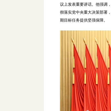
议上发表重要讲话。他强调
彻落实党中央重大决策部署，
期目标任务提供坚强保障。