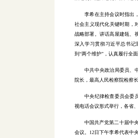
李希在主持会议时指出，习
社会主义现代化关键时期，
战略部署。讲话高屋建瓴、
深入学习贯彻习近平总书记重
到“两个维护”，认真履行全
中共中央政治局委员、中央
院长，最高人民检察院检察
中央纪律检查委员会委员，
视电话会议形式举行，各省
中国共产党第二十届中央纪
会议。12日下午李希代表中