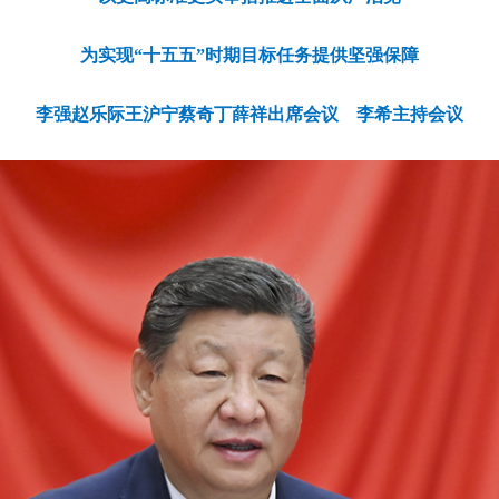
为实现“十五五”时期目标任务提供坚强保障
李强赵乐际王沪宁蔡奇丁薛祥出席会议 李希主持会议