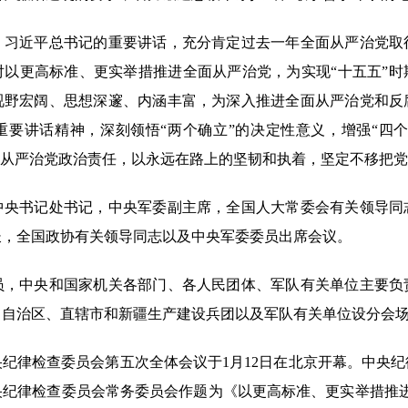
近平总书记的重要讲话，充分肯定过去一年全面从严治党取
对以更高标准、更实举措推进全面从严治党，为实现“十五五”时
视野宏阔、思想深邃、内涵丰富，为深入推进全面从严治党和反
要讲话精神，深刻领悟“两个确立”的决定性意义，增强“四个
面从严治党政治责任，以永远在路上的坚韧和执着，坚定不移把
书记处书记，中央军委副主席，全国人大常委会有关领导同
长，全国政协有关领导同志以及中央军委委员出席会议。
中央和国家机关各部门、各人民团体、军队有关单位主要负
、自治区、直辖市和新疆生产建设兵团以及军队有关单位设分会
律检查委员会第五次全体会议于1月12日在北京开幕。中央纪
央纪律检查委员会常务委员会作题为《以更高标准、更实举措推