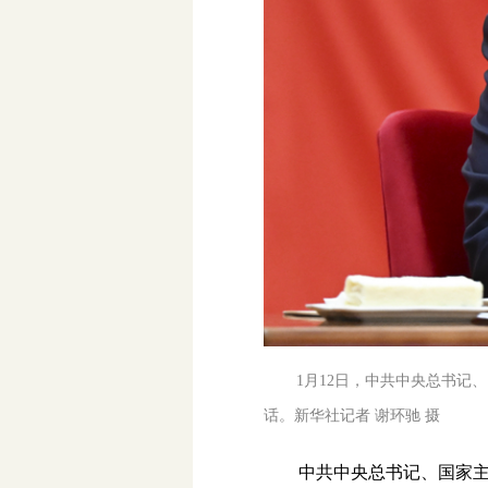
1月12日，中共中央总书
话。新华社记者 谢环驰 摄
中共中央总书记、国家主席