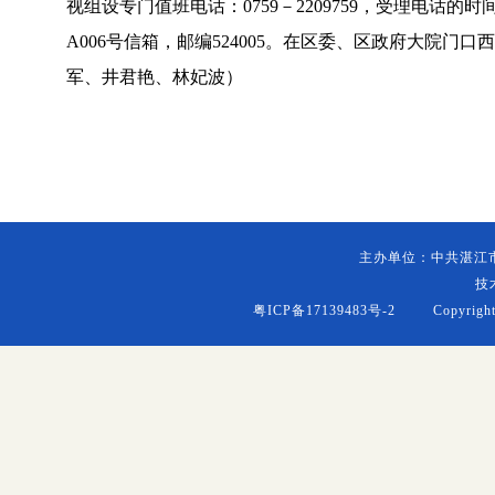
视组设专门值班电话：0759－2209759，受理电话
A006号信箱，邮编524005。在区委、区政府大院
军、井君艳、林妃波）
主办单位：中共湛江
技
粤ICP备17139483号-2
Copyright (c